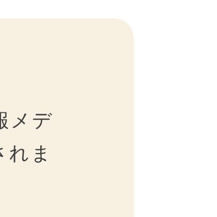
報メデ
されま