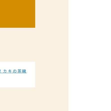
！カキの茶碗